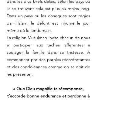
dans les plus brefs délais, selon les pays où
ils se trouvent cela est plus au moins long.
Dans un pays où les obsèques sont régies
par l’Islam, le défunt est inhumé le jour
même où le lendemain.
La religion Musulman invite chacun de nous
à participer aux taches afférentes à
soulager la famille dans sa tristesse. A
commencer par des paroles réconfortantes
et des condoléances comme on se doit de
les présenter.
« Que Dieu magnifie ta récompense,
t’accorde bonne endurance et pardonne à
ton défunt »
Il est de coutume de réunir les personnes
venant présenter leurs condoléances en
leur offrant à manger, mais il faut savoir ne